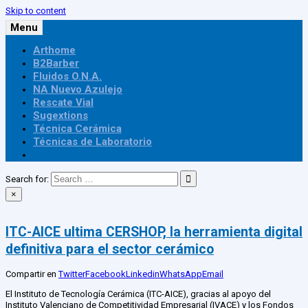
Skip to content
Menu
Arthome
Publica
B2Barber
Fluidos O.N.A.
NA Nuevo Azulejo
Rescate Vial
Sugextions
Técnica Cerámica
Técnicas de Laboratorio
Search for:
×
ITC-AICE ultima CERSHOP, la herramienta digital
definitiva para el sector cerámico
Compartir en
Twitter
Facebook
Linkedin
WhatsApp
Email
El Instituto de Tecnología Cerámica (ITC-AICE), gracias al apoyo del
Instituto Valenciano de Competitividad Empresarial (IVACE) y los Fondos