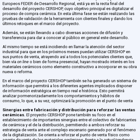
Europeos FEDER de Desarrollo Regional, está ya en la recta final del
desarrollo del proyecto CERSHOP, cuyo objetivo principal es digitalizar el
proceso de compra cerámica. En esta última fase se están realizando las
pruebas de validación de la herramienta con clientes finales y dando los
últimos retoques en el marco del proyecto.
Además, se están llevando a cabo diversas acciones de difusión y
transferencia para dar a conocer al público en general este desarrollo.
Al mismo tiempo se está incidiendo en llamar la atención del sector
industrial para que en los próximos meses puedan utilizar CERSHOP en
sus puntos de venta, atrayendo así a todos los potenciales clientes que,
bien vía
on line
o bien de forma presencial, hayan mostrado interés en los
materiales cerámicos como elemento constructivo a incorporar en su obra
nueva o reforma.
En el marco del proyecto CERSHOP también se ha generado un sistema de
información que permitirá a los diferentes agentes implicados disponer
de información estratégica en tiempo real e histórica. Esto permitirá
analizar pormenorizadamente los comportamientos y hábitos de
consumo, lo que, a su vez, optimizará la promoción en el punto de venta
Sinergias entre fabricación y distribución para reforzar las ventas
cerámicas.
El proyecto CERSHOP pone también su foco en el
establecimiento de importantes sinergias entre el colectivo de fabricantes
de cerámica y el de la distribución, permitiendo a ambos reforzar su
estrategia de venta ante el complejo escenario generado por el fenómeno
de la digitalización. Se orienta a reforzar el punto de venta físico como
agente de venta de los materiales cerámicos, frente a la actual tendencia