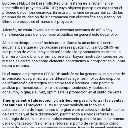
Europeos FEDER de Desarrollo Regional, está ya en la recta final del
desarrollo del proyecto CERSHOP, cuyo objetivo principal es digitalizar el
proceso de compra cerámica. En esta última fase se están realizando las
pruebas de validación de la herramienta con clientes finales y dando los
últimos retoques en el marco del proyecto.
Además, se están llevando a cabo diversas acciones de difusión y
transferencia para dar a conocer al público en general este desarrollo.
Al mismo tiempo se está incidiendo en llamar la atención del sector
industrial para que en los próximos meses puedan utilizar CERSHOP en
sus puntos de venta, atrayendo así a todos los potenciales clientes que,
bien vía
on line
o bien de forma presencial, hayan mostrado interés en los
materiales cerámicos como elemento constructivo a incorporar en su obra
nueva o reforma.
En el marco del proyecto CERSHOP también se ha generado un sistema de
información que permitirá a los diferentes agentes implicados disponer
de información estratégica en tiempo real e histórica. Esto permitirá
analizar pormenorizadamente los comportamientos y hábitos de
consumo, lo que, a su vez, optimizará la promoción en el punto de venta
Sinergias entre fabricación y distribución para reforzar las ventas
cerámicas.
El proyecto CERSHOP pone también su foco en el
establecimiento de importantes sinergias entre el colectivo de fabricantes
de cerámica y el de la distribución, permitiendo a ambos reforzar su
estrategia de venta ante el complejo escenario generado por el fenómeno
de la digitalización. Se orienta a reforzar el punto de venta físico como
agente de venta de los materiales cerámicos, frente a la actual tendencia