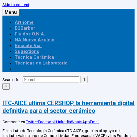
Skip to content
Menu
Arthome
Publica
B2Barber
Fluidos O.N.A.
NA Nuevo Azulejo
Rescate Vial
Sugextions
Técnica Cerámica
Técnicas de Laboratorio
Search for:
×
ITC-AICE ultima CERSHOP, la herramienta digital
definitiva para el sector cerámico
Compartir en
Twitter
Facebook
Linkedin
WhatsApp
Email
El Instituto de Tecnología Cerámica (ITC-AICE), gracias al apoyo del
Instituto Valenciano de Competitividad Empresarial (IVACE) y los Fondos