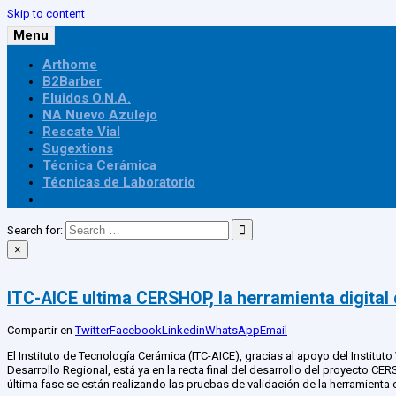
Skip to content
Menu
Arthome
Publica
B2Barber
Fluidos O.N.A.
NA Nuevo Azulejo
Rescate Vial
Sugextions
Técnica Cerámica
Técnicas de Laboratorio
Search for:
×
ITC-AICE ultima CERSHOP, la herramienta digital 
Compartir en
Twitter
Facebook
Linkedin
WhatsApp
Email
El Instituto de Tecnología Cerámica (ITC-AICE), gracias al apoyo del Instit
Desarrollo Regional, está ya en la recta final del desarrollo del proyecto CE
última fase se están realizando las pruebas de validación de la herramienta 