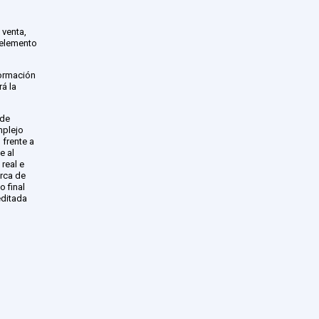
 venta,
 elemento
formación
á la
 de
mplejo
 frente a
e al
real e
erca de
 final
editada