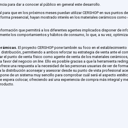
cia para dar a conocer al público en general este desarrollo.
rial para que en los próximos meses puedan utilizar CERSHOP en sus puntos de
 forma presencial, hayan mostrado interés en los materiales cerámicos como
formación que permitirá a los diferentes agentes implicados disponer de in
damente los comportamientos y hábitos de consumo, lo que, a su vez, optimizar
cerámicas.
El proyecto CERSHOP pone también su foco en el establecimiento
la distribución, permitiendo a ambos reforzar su estrategia de venta ante el co
ar el punto de venta físico como agente de venta de los materiales cerámicos,
 a favor del negocio
on line.
Ello es posible gracias a que la herramienta redirig
frece una respuesta a la necesidad de las personas usuarias de ver de forma 
a la distribución aconsejar y asesorar desde su punto de vista profesional ac
pone de un sistema muy sencillo para comprobar cuál será el aspecto estético
se espera colocar, ofreciendo así una experiencia de compra más integral y m
producto.